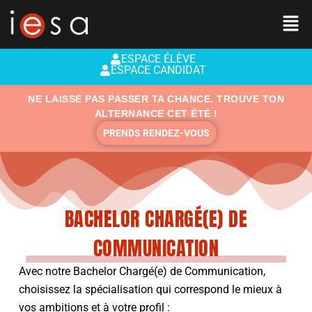
Aller
au
contenu
ESPACE ÉLÈVE
ESPACE CANDIDAT
NE LAISSE PAS PASSER TA CHANCE. TROUVE TON
ALTERNANCE CET ÉTÉ !
PRENDS RENDEZ-VOUS
BACHELOR CHARGÉ(E) DE
COMMUNICATION
Avec notre Bachelor Chargé(e) de Communication,
choisissez la spécialisation qui correspond le mieux à
vos ambitions et à votre profil :